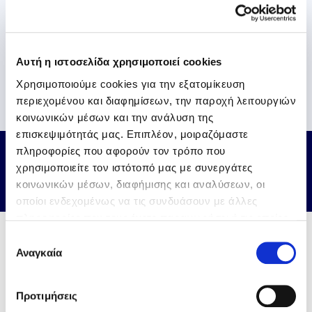
Σημείωση
Ο κατασκευαστής διατηρεί το δικαίωμα να
Αυτή η ιστοσελίδα χρησιμοποιεί cookies
αλλάζει τα χαρακτηριστικά των προϊόντων, τα
στοιχεία και τις εικόνες, χωρίς προηγούμενη
Χρησιμοποιούμε cookies για την εξατομίκευση
ειδοποίηση.
περιεχομένου και διαφημίσεων, την παροχή λειτουργιών
κοινωνικών μέσων και την ανάλυση της
επισκεψιμότητάς μας. Επιπλέον, μοιραζόμαστε
πληροφορίες που αφορούν τον τρόπο που
ΕΠΙΚΟΙΝΩΝΙΑ
χρησιμοποιείτε τον ιστότοπό μας με συνεργάτες
κοινωνικών μέσων, διαφήμισης και αναλύσεων, οι
οποίοι ενδεχομένως να τις συνδυάσουν με άλλες
πληροφορίες που τους έχετε παραχωρήσει ή τις οποίες
έχουν συλλέξει σε σχέση με την από μέρους σας χρήση
Επιλογή
των υπηρεσιών τους.
Αναγκαία
συγκατάθεσης
Προτιμήσεις