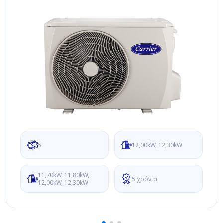
5
12,00kW, 12,30kW
11,70kW, 11,80kW,
5 χρόνια
12,00kW, 12,30kW