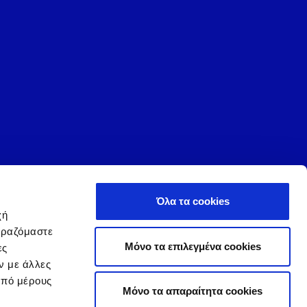
Όλα τα cookies
χή
ιραζόμαστε
ήτου
|
Όροι και Προϋποθέσεις
|
Αλλαγή συγκατάθεσης
Μόνο τα επιλεγμένα cookies
ες
ν με άλλες
από μέρους
Mόνο τα απαραίτητα cookies
Carrier, Toshiba και Viessmann