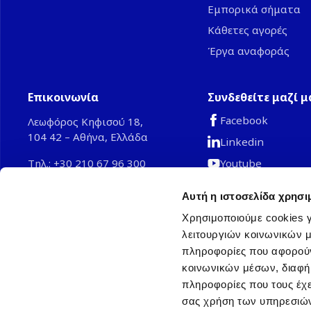
Εμπορικά σήματα
Κάθετες αγορές
Έργα αναφοράς
Επικοινωνία
Συνδεθείτε μαζί μ
Facebook
Λεωφόρος Κηφισού 18,
104 42 – Αθήνα, Ελλάδα
Linkedin
Youtube
Τηλ.: +30 210 67 96 300
Email:
grinfo@ahi-carrier.eu
TikTok
Αυτή η ιστοσελίδα χρησι
Χρησιμοποιούμε cookies γ
λειτουργιών κοινωνικών μ
© 2026 ΑΗΙ CARRIER Ν.Α. ΕΥΡΩΠΗΣ ΜΟΝΟΠΡΟΣ
πληροφορίες που αφορούν
Αρ.Γ.Ε.ΜΗ: 002134301000
κοινωνικών μέσων, διαφήμ
πληροφορίες που τους έχε
Κοινοπρακτική εταιρεία της Ca
σας χρήση των υπηρεσιών