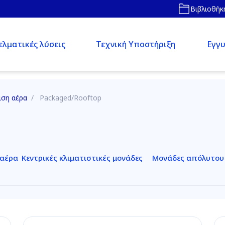
Βιβλιοθήκ
λματικές λύσεις
Τεχνική Υποστήριξη
Εγγυ
ιση αέρα
/
Packaged/Rooftop
 αέρα
Κεντρικές κλιματιστικές μονάδες
Μονάδες απόλυτου