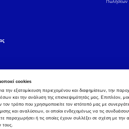
Πωλήσεων
ας
μοποιεί cookies
ια την εξατομίκευση περιεχομένου και διαφημίσεων, την παρο
έσων και την ανάλυση της επισκεψιμότητάς μας. Επιπλέον, μο
ΩΠΗ Α.Ε.
Πολιτική Απορρ
 τον τρόπο που χρησιμοποιείτε τον ιστότοπό μας με συνεργάτ
ισης και αναλύσεων, οι οποίοι ενδεχομένως να τις συνδυάσου
τε παραχωρήσει ή τις οποίες έχουν συλλέξει σε σχέση με την 
rrier Corporation, εξουσιοδοτημένη να διανέμει προϊόντα 
 τους.