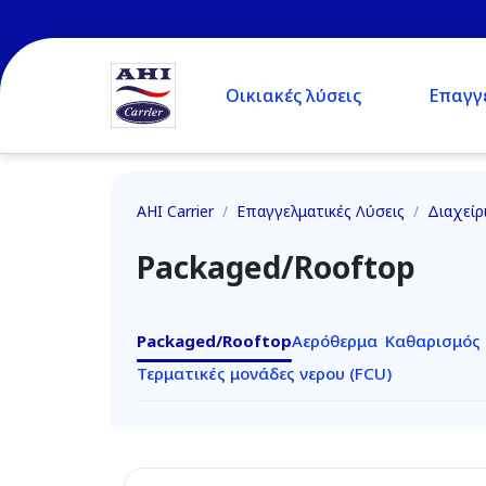
Οικιακές λύσεις
Επαγγε
AHI Carrier
/
Επαγγελματικές Λύσεις
/
Διαχείρ
Packaged/Rooftop
Packaged/Rooftop
Αερόθερμα
Καθαρισμός
Τερματικές μονάδες νερου (FCU)