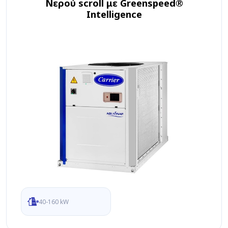
Νερού scroll με Greenspeed®
Intelligence
40-160 kW