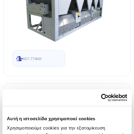
607-774kW
30XA/V-ZE Αερόψυκτοι Ψύκτες Νερού
Ονομαστική ψυκτική απόδοση 300-1.100kW
Αυτή η ιστοσελίδα χρησιμοποιεί cookies
Χρησιμοποιούμε cookies για την εξατομίκευση