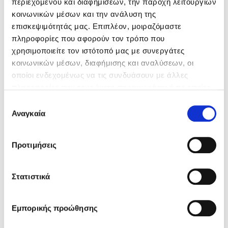
περιεχομένου και διαφημίσεων, την παροχή λειτουργιών
κοινωνικών μέσων και την ανάλυση της
επισκεψιμότητάς μας. Επιπλέον, μοιραζόμαστε
πληροφορίες που αφορούν τον τρόπο που
χρησιμοποιείτε τον ιστότοπό μας με συνεργάτες
κοινωνικών μέσων, διαφήμισης και αναλύσεων, οι
οποίοι ενδεχομένως να τις συνδυάσουν με άλλες
πληροφορίες που τους έχετε παραχωρήσει ή τις οποίες
έχουν συλλέξει σε σχέση με την από μέρους σας χρήση
Επιλογή
των υπηρεσιών τους.
Αναγκαία
συγκατάθεσης
300-1.100kW
Προτιμήσεις
Στατιστικά
30XAV Αερόψυκτοι Ψύκτες Νερού
Εμπορικής προώθησης