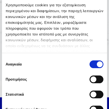
Οικιακές λύσεις
Χρησιμοποιούμε cookies για την εξατομίκευση
περιεχομένου και διαφημίσεων, την παροχή λειτουργιών
Επαγγελματικές λύσεις
κοινωνικών μέσων και την ανάλυση της
επισκεψιμότητάς μας. Επιπλέον, μοιραζόμαστε
πληροφορίες που αφορούν τον τρόπο που
χρησιμοποιείτε τον ιστότοπό μας με συνεργάτες
κοινωνικών μέσων, διαφήμισης και αναλύσεων, οι
οποίοι ενδεχομένως να τις συνδυάσουν με άλλες
πληροφορίες που τους έχετε παραχωρήσει ή τις οποίες
έχουν συλλέξει σε σχέση με την από μέρους σας χρήση
Επιλογή
των υπηρεσιών τους.
Αναγκαία
συγκατάθεσης
*Με την εγγραφή αποδέχεστε την
Πολιτική Απορρήτου
.
Προτιμήσεις
Στατιστικά