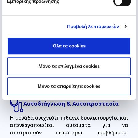
Εμπορικής προώθησης
Wi-Fi Activated
Προβολή λεπτομερειών
Χωρίς να απαιτείται η αγορά κανενός
πρόσθετου εξοπλισμού, μπορείτε να ελέγχετε
Όλα τα cookies
τη συσκευή από το smartphone σας από όπου
και αν βρίσκεστε. Απλά κατεβάστε τη δωρεάν
εφαρμογή “Carrier Air Conditioner” και συνδέστε
Μόνο τα επιλεγμένα cookies
τη συσκευή σας.
Mόνο τα απαραίτητα cookies
Αυτοδιάγνωση & Αυτοπροστασία
Η μονάδα ανιχνεύει πιθανές δυσλειτουργίες και
απενεργοποιείται αυτόματα για να
αποτραπούν περαιτέρω προβλήματα.