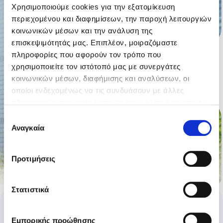
Χρησιμοποιούμε cookies για την εξατομίκευση
περιεχομένου και διαφημίσεων, την παροχή λειτουργιών
κοινωνικών μέσων και την ανάλυση της
επισκεψιμότητάς μας. Επιπλέον, μοιραζόμαστε
πληροφορίες που αφορούν τον τρόπο που
χρησιμοποιείτε τον ιστότοπό μας με συνεργάτες
κοινωνικών μέσων, διαφήμισης και αναλύσεων, οι
οποίοι ενδεχομένως να τις συνδυάσουν με άλλες
πληροφορίες που τους έχετε παραχωρήσει ή τις οποίες
έχουν συλλέξει σε σχέση με την από μέρους σας χρήση
Επιλογή
των υπηρεσιών τους.
Αναγκαία
συγκατάθεσης
Προτιμήσεις
Στατιστικά
Εμπορικής προώθησης