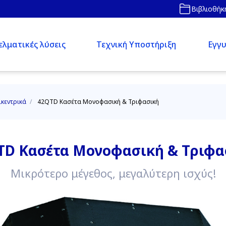
Βιβλιοθήκ
λματικές λύσεις
Τεχνική Υποστήριξη
Εγγυ
ικεντρικά
/
42QTD Κασέτα Μονοφασική & Τριφασική
TD Κασέτα Μονοφασική & Τριφα
Μικρότερο μέγεθος, μεγαλύτερη ισχύς!