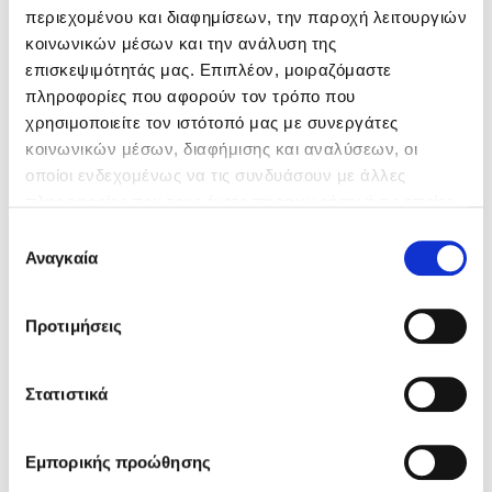
περιεχομένου και διαφημίσεων, την παροχή λειτουργιών
κοινωνικών μέσων και την ανάλυση της
επισκεψιμότητάς μας. Επιπλέον, μοιραζόμαστε
πληροφορίες που αφορούν τον τρόπο που
χρησιμοποιείτε τον ιστότοπό μας με συνεργάτες
κοινωνικών μέσων, διαφήμισης και αναλύσεων, οι
οποίοι ενδεχομένως να τις συνδυάσουν με άλλες
πληροφορίες που τους έχετε παραχωρήσει ή τις οποίες
έχουν συλλέξει σε σχέση με την από μέρους σας χρήση
Επιλογή
των υπηρεσιών τους.
Αναγκαία
συγκατάθεσης
Προτιμήσεις
Στατιστικά
Εμπορικής προώθησης