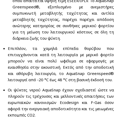
όπου απαιτείται υψηλή τιμή ESEER/IPLV. Το AquaSnap
Greenspeed®, εξοπλισμένο με ανεμιστήρες
συμπυκνωτή μεταβλητής ταχύτητας και αντλία
μεταβλητής ταχύτητας, παρέχει παρέχει απόδοση
ανώτερης κατηγορίας σε συνθήκες μερικού φορτίου
για τη μείωση του λειτουργικού κόστους σε όλη τη
διάρκεια ζωής του ψύκτη.
Επιπλέον, τα χαμηλά επίπεδα θορύβου που
επιτυγχάνονται κατά τη λειτουργία με μερικό φορτίο
μπορούν να είναι πολύ ωφέλιμα σε εφαρμογές με
ευαισθησία στην ακουστική. Εκτός από την αποδοτική
και αθόρυβη λειτουργία, το AquaSnap Greenspeed®
λειτουργεί από -20 °C έως 48 °C στη βασική έκδοσή του.
Οι ψύκτες νερού AquaSnap έχουν σχεδιαστεί ώστε να
πληρούν τις τρέχουσες και μελλοντικές απαιτήσεις των
ευρωπαϊκών κανονισμών Ecodesign και F-Gas όσον
αφορά την ενεργειακή αποδοτικότητα και τις μειωμένες
εκπομπές CO2.